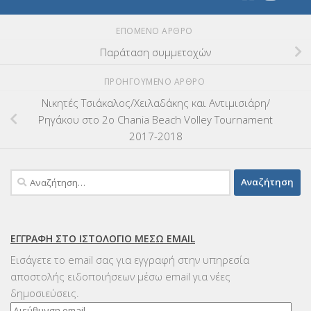
ΕΠΌΜΕΝΟ ΆΡΘΡΟ
Παράταση συμμετοχών
ΠΡΟΗΓΟΎΜΕΝΟ ΆΡΘΡΟ
Νικητές Τσιάκαλος/Χειλαδάκης και Αντιμισιάρη/
Ρηγάκου στο 2ο Chania Beach Volley Tournament
2017-2018
Αναζήτηση
για:
ΕΓΓΡΑΦΉ ΣΤΟ ΙΣΤΟΛΌΓΙΟ ΜΈΣΩ EMAIL
Εισάγετε το email σας για εγγραφή στην υπηρεσία
αποστολής ειδοποιήσεων μέσω email για νέες
δημοσιεύσεις.
Διεύθυνση