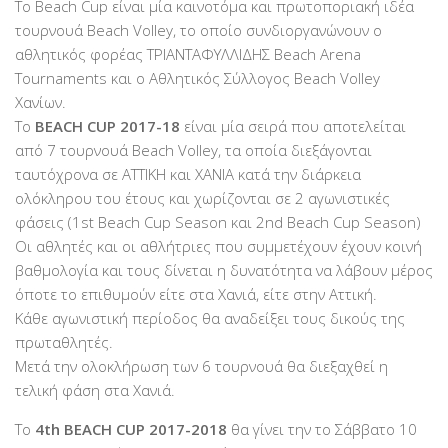
To Beach Cup είναι μία καινοτόμα και πρωτοποριακή ιδέα
τουρνουά Beach Volley, το οποίο συνδιοργανώνουν ο
αθλητικός φορέας ΤΡΙΑΝΤΑΦΥΛΛΙΔΗΣ Beach Arena
Tournaments και ο Αθλητικός Σύλλογος Beach Volley
Χανίων.
To
BEACH CUP 2017-18
είναι μία σειρά που αποτελείται
από 7 τουρνουά Beach Volley, τα οποία διεξάγονται
ταυτόχρονα σε ΑΤΤΙΚΗ και ΧΑΝΙΑ κατά την διάρκεια
ολόκληρου του έτους και χωρίζονται σε 2 αγωνιστικές
φάσεις (1st Beach Cup Season και 2nd Beach Cup Season)
Οι αθλητές και οι αθλήτριες που συμμετέχουν έχουν κοινή
βαθμολογία και τους δίνεται η δυνατότητα να λάβουν μέρος
όποτε το επιθυμούν είτε στα Χανιά, είτε στην Αττική.
Κάθε αγωνιστική περίοδος θα αναδείξει τους δικούς της
πρωταθλητές.
Μετά την ολοκλήρωση των 6 τουρνουά θα διεξαχθεί η
τελική φάση στα Χανιά.
Το
4th BEACH CUP 2017-2018
θα γίνει την το Σάββατο 10