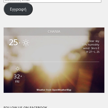
email
Εγγραφή
CHANIA
25
clear sky
°
55% humidity
wind: 3m/s E
H 27 • L 25
32
°
FRI
Weather from OpenWeatherMap
FOLLOW US ON FACEBOOK