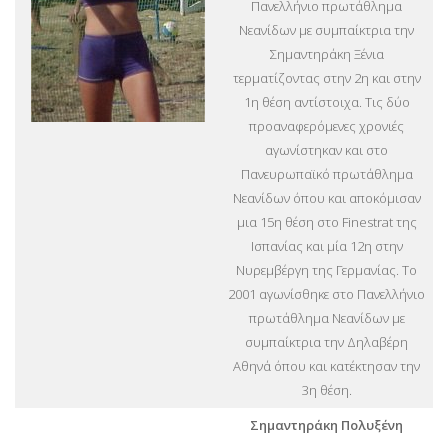
Πανελλήνιο πρωτάθλημα
Νεανίδων με συμπαίκτρια την
Σημαντηράκη Ξένια
τερματίζοντας στην 2η και στην
1η θέση αντίστοιχα. Τις δύο
προαναφερόμενες χρονιές
αγωνίστηκαν και στο
Πανευρωπαϊκό πρωτάθλημα
Νεανίδων όπου και αποκόμισαν
μια 15η θέση στο Finestrat της
Ισπανίας και μία 12η στην
Νυρεμβέργη της Γερμανίας. Το
2001 αγωνίσθηκε στο Πανελλήνιο
πρωτάθλημα Νεανίδων με
συμπαίκτρια την Δηλαβέρη
Αθηνά όπου και κατέκτησαν την
3η θέση.
Σημαντηράκη Πολυξένη