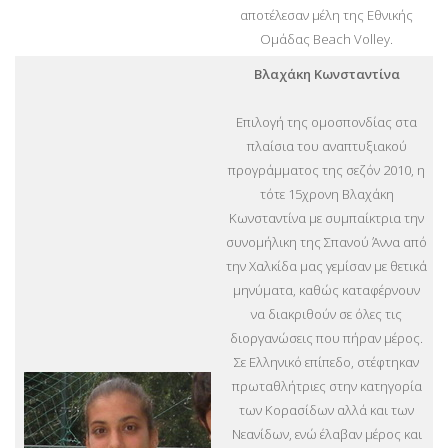
αποτέλεσαν μέλη της Εθνικής
Ομάδας Beach Volley.
Βλαχάκη Κωνσταντίνα
Επιλογή της ομοσπονδίας στα
πλαίσια του αναπτυξιακού
προγράμματος της σεζόν 2010, η
τότε 15χρονη Βλαχάκη
Κωνσταντίνα με συμπαίκτρια την
συνομήλικη της Σπανού Άννα από
την Χαλκίδα μας γεμίσαν με θετικά
μηνύματα, καθώς καταφέρνουν
να διακριθούν σε όλες τις
διοργανώσεις που πήραν μέρος.
Σε Ελληνικό επίπεδο, στέφτηκαν
πρωταθλήτριες στην κατηγορία
των Κορασίδων αλλά και των
Νεανίδων, ενώ έλαβαν μέρος και