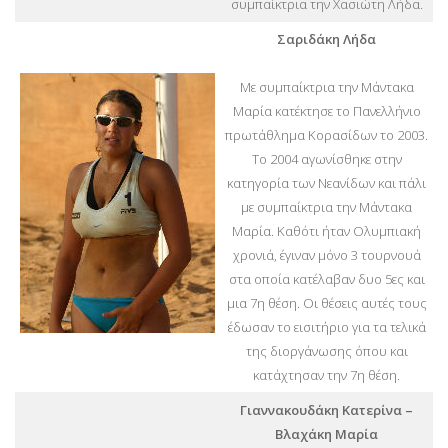
συμπαίκτρια την Χασιώτη Λήδα.
Σαριδάκη Λήδα
Με συμπαίκτρια την Μάντακα
Μαρία κατέκτησε το Πανελλήνιο
πρωτάθλημα Κορασίδων το 2003.
Το 2004 αγωνίσθηκε στην
κατηγορία των Νεανίδων και πάλι
με συμπαίκτρια την Μάντακα
Μαρία. Καθότι ήταν Ολυμπιακή
χρονιά, έγιναν μόνο 3 τουρνουά
στα οποία κατέλαβαν δυο 5ες και
μια 7η θέση. Οι θέσεις αυτές τους
έδωσαν το εισιτήριο για τα τελικά
της διοργάνωσης όπου και
κατάχτησαν την 7η θέση.
Γιαννακουδάκη Κατερίνα –
Βλαχάκη Μαρία