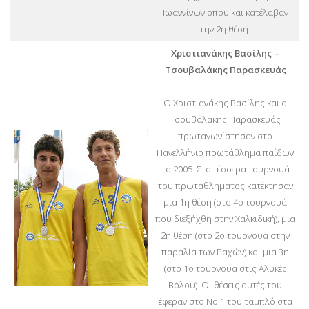
Ιωαννίνων όπου και κατέλαβαν
την 2η θέση.
Χριστιανάκης Βασίλης –
Τσουβαλάκης Παρασκευάς
Ο Χριστιανάκης Βασίλης και ο
Τσουβαλάκης Παρασκευάς
πρωταγωνίστησαν στο
Πανελλήνιο πρωτάθλημα παίδων
το 2005. Στα τέσσερα τουρνουά
του πρωταθλήματος κατέκτησαν
μια 1η θέση (στο 4ο τουρνουά
που διεξήχθη στην Χαλκιδική), μια
2η θέση (στο 2ο τουρνουά στην
παραλία των Ραχών) και μια 3η
(στο 1ο τουρνουά στις Αλυκές
Βόλου). Οι θέσεις αυτές του
έφεραν στο Νο 1 του ταμπλό στα