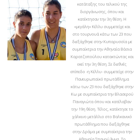
κατάταξης του τελικού της
διοργάνωσης, όπου και
κατέκτησαν την 3η θέση. Η
«μεγάλη» Κέλλυ συμμετείχε και
στο τουρνουά κάτω των 23 που
διεξάχθηκε στην Κυπαρυσσία με
συμπαίκτρια την Αθηναία Βάσια
Καρατζοπούλου κατακτώντας και
εκεί την 3η θέση. Σε διεθνές
επίπεδο -η Κέλλυ- συμμετείχε στην
Πανευρωπαϊκό πρωτάθλημα
κάτω των 23 που διεξάχθηκε στην
Κω με συμπαίκτρια την Βλασερού
Παναγιώτα όπου και κατέλαβαν
την 19η θέση. Τέλος, κατέκτησε το
χάλκινο μετάλλιο στο Βαλκανικό
πρωτάθλημα που διεξάχθηκε
στην Δράμα με συμπαίκτρια την
Αθηναία Σπανού Άννα. Το