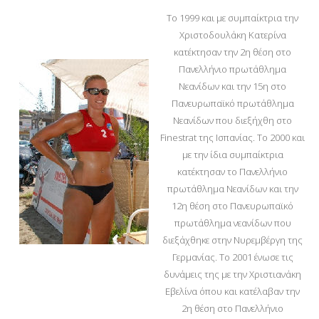
Το 1999 και με συμπαίκτρια την
Χριστοδουλάκη Κατερίνα
κατέκτησαν την 2η θέση στο
Πανελλήνιο πρωτάθλημα
Νεανίδων και την 15η στο
Πανευρωπαϊκό πρωτάθλημα
Νεανίδων που διεξήχθη στο
Finestrat της Ισπανίας. Το 2000 και
με την ίδια συμπαίκτρια
κατέκτησαν το Πανελλήνιο
πρωτάθλημα Νεανίδων και την
12η θέση στο Πανευρωπαϊκό
πρωτάθλημα νεανίδων που
διεξάχθηκε στην Νυρεμβέργη της
Γερμανίας. Το 2001 ένωσε τις
δυνάμεις της με την Χριστιανάκη
Εβελίνα όπου και κατέλαβαν την
2η θέση στο Πανελλήνιο