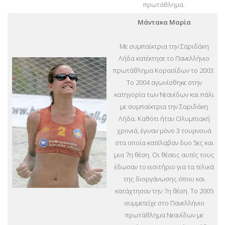
πρωτάθλημα.
Μάντακα Μαρία
Με συμπαίκτρια την Σαριδάκη
Λήδα κατέκτησε το Πανελλήνιο
πρωτάθλημα Κορασίδων το 2003.
Το 2004 αγωνίσθηκε στην
κατηγορία των Νεανίδων και πάλι
με συμπαίκτρια την Σαριδάκη
Λήδα. Καθότι ήταν Ολυμπιακή
χρονιά, έγιναν μόνο 3 τουρνουά
στα οποία κατέλαβαν δυο 5ες και
μια 7η θέση. Οι θέσεις αυτές τους
έδωσαν το εισιτήριο για τα τελικά
της διοργάνωσης όπου και
κατάχτησαν την 7η θέση. Το 2005
συμμετείχε στο Πανελλήνιο
πρωτάθλημα Νεανίδων με