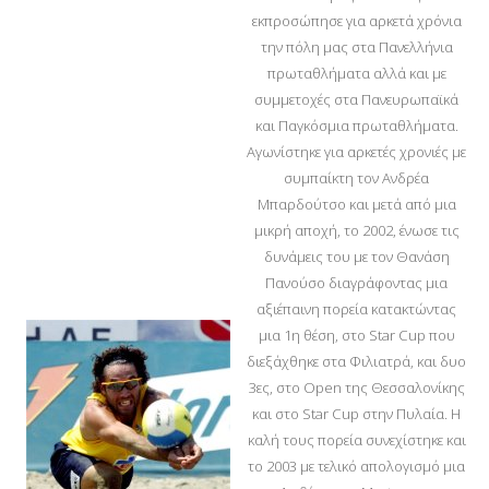
εκπροσώπησε για αρκετά χρόνια
την πόλη μας στα Πανελλήνια
πρωταθλήματα αλλά και με
συμμετοχές στα Πανευρωπαϊκά
και Παγκόσμια πρωταθλήματα.
Αγωνίστηκε για αρκετές χρονιές με
συμπαίκτη τον Ανδρέα
Μπαρδούτσο και μετά από μια
μικρή αποχή, το 2002, ένωσε τις
δυνάμεις του με τον Θανάση
Πανούσο διαγράφοντας μια
αξιέπαινη πορεία κατακτώντας
μια 1η θέση, στο Star Cup που
διεξάχθηκε στα Φιλιατρά, και δυο
3ες, στο Open της Θεσσαλονίκης
και στο Star Cup στην Πυλαία. Η
καλή τους πορεία συνεχίστηκε και
το 2003 με τελικό απολογισμό μια