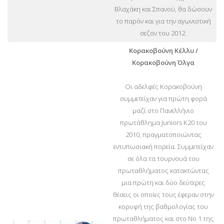
Βλαχάκη και Σπανού, θα δώσουν
το παρόν και για την αγωνιστική
σεζον του 2012.
Κορακοβούνη Κέλλυ /
Κορακοβούνη Όλγα
Οι αδελφές Κορακοβούνη
συμμετείχαν για πρώτη φορά
μαζί στο Πανελλήνιο
πρωτάθλημα Juniors Κ20 του
2010, πραγματοποιώντας
εντυπωσιακή πορεία. Συμμετείχαν
σε όλα τα τουρνουά του
πρωταθλήματος κατακτώντας
μια πρώτη και δύο δεύτερες
θέσεις οι οποίες τους έφεραν στην
κορυφή της βαθμολογίας του
πρωταθλήματος και στο Νο 1 της