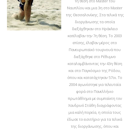
1η θέση στο Master του
Ναυπλίου και μια 3η στο Master
της Θεσσαλονίκης. Στα τελικά της
διοργάνωσης τα οποία
διεξάχθηκαν στο Ηράκλειο
κατέλαβαν την 7η θέση. Το 2003
επίσης, έλαβαν μέρος στο
Πανευρωπαϊκό τουρνουά που
διεξάχθηκε στο Ρέθυμνο
καταλαμβάνοντας την 43η θέση
και στο Παγκόσμιο της Ρόδου,
όπου και κατατάχτηκαν 57οι. Το
2004 αγωνίστηκε για τελευταία
φορά στο Πανελλήνιο
πρωτάθλημα με συμπαίκτη τον
Χανδρινό Στάθη διαγράφοντας
μια καλή πορεία, η οποία τους
έδωσε το εισιτήριο για τα τελικά
της διοργάνωσης, όπου και