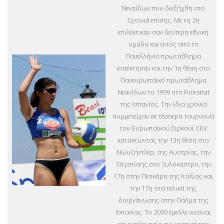
Νεναίδων που διεξήχθη στο
Σχοινιά επίσης. Με τη 2η
επιλέκτικαν σαν δεύτερη εθνική
ομάδα και εκτός από το
Πανελλήνιο πρωτάθλημα
κατέκτησαν και την 1η θέση στο
Πανευρωπαϊκό πρωτάθλημα
Νεανίδων το 1999 στο Finestrat
της Ισπανίας. Την ίδια χρονιά
συμμετείχαν σε τέσσερα τουρνουά
του Ευρωπαϊκού Σιρκουί CEV
κατακτώντας την 13η θέση στο
Νώυζήντλερ, της Αυστρίας, την
13η επίσης στο Ξυλόκαστρο, την
17η στην Πεσκάρα της Ιταλίας και
την 17η στα τελικά της
διοργάνωσης στην Πάλμα της
Ισπανίας. Το 2000 έμελλε να είναι