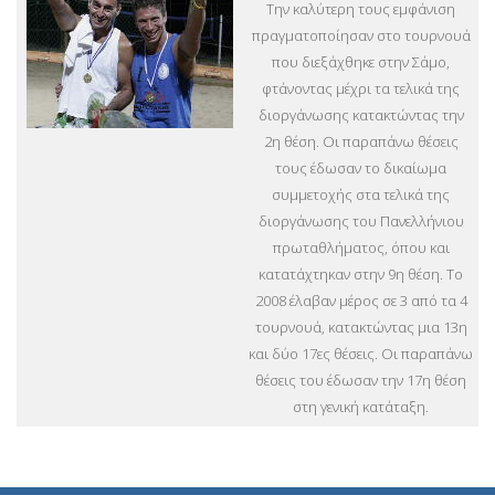
Την καλύτερη τους εμφάνιση
πραγματοποίησαν στο τουρνουά
που διεξάχθηκε στην Σάμο,
φτάνοντας μέχρι τα τελικά της
διοργάνωσης κατακτώντας την
2η θέση. Οι παραπάνω θέσεις
τους έδωσαν το δικαίωμα
συμμετοχής στα τελικά της
διοργάνωσης του Πανελλήνιου
πρωταθλήματος, όπου και
κατατάχτηκαν στην 9η θέση. Το
2008 έλαβαν μέρος σε 3 από τα 4
τουρνουά, κατακτώντας μια 13η
και δύο 17ες θέσεις. Οι παραπάνω
θέσεις του έδωσαν την 17η θέση
στη γενική κατάταξη.