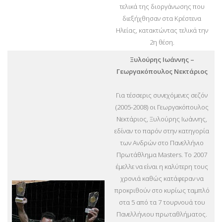
τελικά της διοργάνωσης που
διεξήχθησαν στα Κρέστενα
Ηλείας, κατακτώντας τελικά την
2η θέση.
Ξυλούρης Ιωάννης –
Γεωργακόπουλος Νεκτάριος
Για τέσσερις συνεχόμενες σεζόν
(2005-2008) οι Γεωργακόπουλος
Νεκτάριος, Ξυλούρης Ιωάννης,
εδίναν το παρόν στην κατηγορία
των Ανδρών στο Πανελλήνιο
Πρωτάθλημα Masters. Το 2007
έμελλε να είναι η καλύτερη τους
χρονιά καθώς κατάφεραν να
προκριθούν στο κυρίως ταμπλό
στα 5 από τα 7 τουρνουά του
Πανελλήνιου πρωταθλήματος.