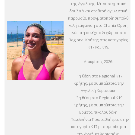
της Αγγελικής. Με συστηματική
δουλειά και σταθερή αγωνιστική
παρουσία, πραγματοποίησε πολύ
καλή εμφάνιση στο Chania Open,
ενώ στη συνέχεια ξεχώρισε στο
Regional Κρήτης στις κατηγορίες
Κ17 και Κ19.
Διακρίσεις 2026:
• 1η θέση στο Regional Κ17
Κρήτης, με συμπαίκτρια την
Αγγελική Χαρισσάκη
• 3η θέση στο Regional Κ19
Κρήτης, με συμπαίκτρια την
Εριέττα Νικολουδάκη
• Πανελλήνια Πρωταθλήτρια στην
κατηγορία Κ17 με συμπαίκτρια
την Αγγελική Χαρισσάκη