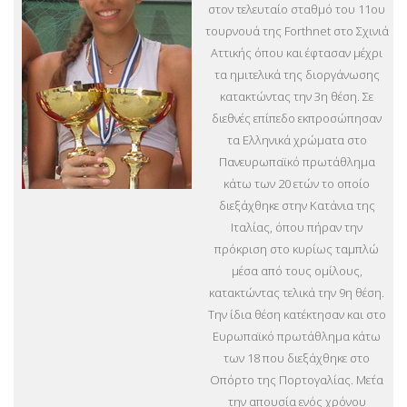
στον τελευταίο σταθμό του 11ου
τουρνουά της Forthnet στο Σχινιά
Αττικής όπου και έφτασαν μέχρι
τα ημιτελικά της διοργάνωσης
κατακτώντας την 3η θέση. Σε
διεθνές επίπεδο εκπροσώπησαν
τα Ελληνικά χρώματα στο
Πανευρωπαϊκό πρωτάθλημα
κάτω των 20 ετών το οποίο
διεξάχθηκε στην Κατάνια της
Ιταλίας, όπου πήραν την
πρόκριση στο κυρίως ταμπλώ
μέσα από τους ομίλους,
κατακτώντας τελικά την 9η θέση.
Την ίδια θέση κατέκτησαν και στο
Ευρωπαϊκό πρωτάθλημα κάτω
των 18 που διεξάχθηκε στο
Οπόρτο της Πορτογαλίας. Με΄τα
την απουσία ενός χρόνου