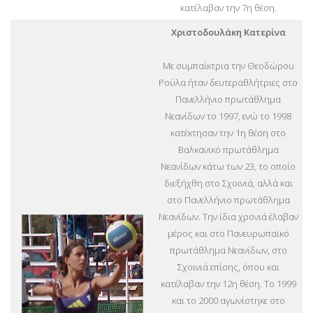
κατέλαβαν την 7η θέση.
Χριστοδουλάκη Κατερίνα
Με συμπαίκτρια την Θεοδώρου
Ρούλα ήταν δευτεραθλήτριες στο
Πανελλήνιο πρωτάθλημα
Νεανίδων το 1997, ενώ το 1998
κατέκτησαν την 1η θέση στο
Βαλκανικό πρωτάθλημα
Νεανίδων κάτω των 23, το οποίο
διεξήχθη στο Σχοινιά, αλλά και
στο Πανελλήνιο πρωτάθλημα
Νεανίδων. Την ίδια χρονιά έλαβαν
μέρος και στο Πανευρωπαϊκό
πρωτάθλημα Νεανίδων, στο
Σχοινιά επίσης, όπου και
κατέλαβαν την 12η θέση. Το 1999
και το 2000 αγωνίστηκε στο