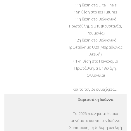
• 1η θέση στα Elite Finals
• 9η θέση στο Ios Futures
• 1η θέση στο Βαλκανικό
Πρωτάθλημα U18 (Κονστάνζα,
Ρουμανία)
• 2η θέση στο Βαλκανικό
Πρωτάθλημα U20 (Μαραθώνας,
Αττική)
• 17η θέση στο Παγκόσμιο
Πρωτάθλημα U18 (Χάγη,
Ολλανδία)
Και το ταξίδι συνεχίζεται...
Χαρισσάκη Ιωάννα
Το 2026 ξεκίνησε με θετικά
μηνύματα και για την Ιωάννα
Χαρισσάκη, τη δίδυμη αδελφή