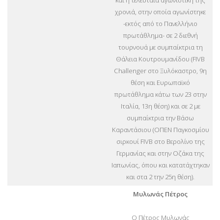
και η τελευταία αγωνιστική της
χρονιά, στην οποία αγωνίστηκε
-εκτός από το Πανελλήνιο
πρωτάθλημα- σε 2 διεθνή
τουρνουά με συμπαίκτρια τη
Θάλεια Κουτρουμανίδου (FIVB
Challenger στο Ξυλόκαστρο, 9η
θέση και Ευρωπαϊκό
πρωτάθλημα κάτω των 23 στην
Ιταλία, 13η θέση) και σε 2 με
συμπαίκτρια την Βάσω
Καραντάσιου (ΟΠΕΝ Παγκοσμίου
σιρκουί FIVB στο Βερολίνο της
Γερμανίας και στην Οζάκα της
Ιαπωνίας, όπου και κατατάχτηκαν
και στα 2 την 25η θέση).
Μυλωνάς Πέτρος
Ο Πέτρος Μυλωνάς