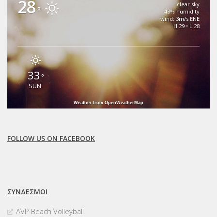
28
clear sky
°
43% humidity
wind: 3m/s ENE
H 29 • L 28
33
°
SUN
Weather from OpenWeatherMap
FOLLOW US ON FACEBOOK
ΣΥΝΔΈΣΜΟΙ
AVP Beach Volleyball