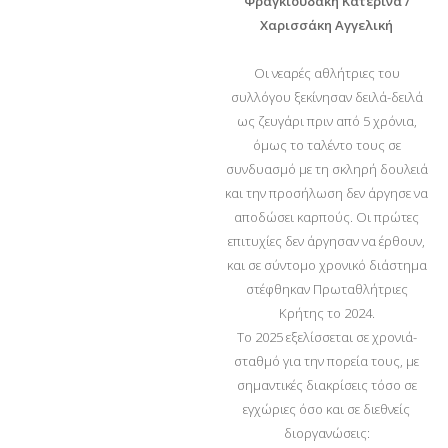
Φραγκιουδάκη Κατερίνα /
Χαρισσάκη Αγγελική
Οι νεαρές αθλήτριες του
συλλόγου ξεκίνησαν δειλά-δειλά
ως ζευγάρι πριν από 5 χρόνια,
όμως το ταλέντο τους σε
συνδυασμό με τη σκληρή δουλειά
και την προσήλωση δεν άργησε να
αποδώσει καρπούς. Οι πρώτες
επιτυχίες δεν άργησαν να έρθουν,
και σε σύντομο χρονικό διάστημα
στέφθηκαν Πρωταθλήτριες
Κρήτης το 2024.
Το 2025 εξελίσσεται σε χρονιά-
σταθμό για την πορεία τους, με
σημαντικές διακρίσεις τόσο σε
εγχώριες όσο και σε διεθνείς
διοργανώσεις: