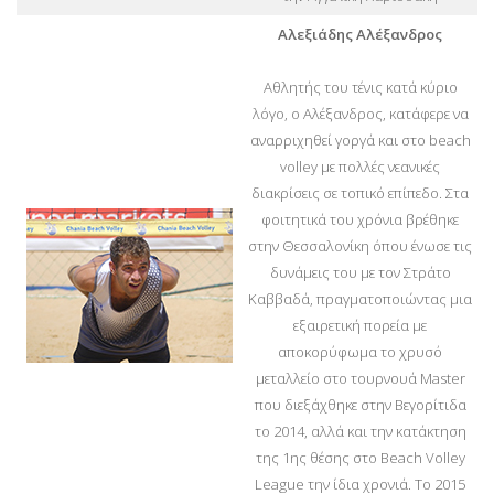
Αλεξιάδης Αλέξανδρος
Αθλητής του τένις κατά κύριο
λόγο, ο Αλέξανδρος, κατάφερε να
αναρριχηθεί γοργά και στο beach
volley με πολλές νεανικές
διακρίσεις σε τοπικό επίπεδο. Στα
φοιτητικά του χρόνια βρέθηκε
στην Θεσσαλονίκη όπου ένωσε τις
δυνάμεις του με τον Στράτο
Καββαδά, πραγματοποιώντας μια
εξαιρετική πορεία με
αποκορύφωμα το χρυσό
μεταλλείο στο τουρνουά Master
που διεξάχθηκε στην Βεγορίτιδα
το 2014, αλλά και την κατάκτηση
της 1ης θέσης στο Beach Volley
League την ίδια χρονιά. Το 2015