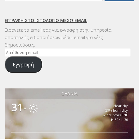
για:
ΕΓΓΡΑΦΉ ΣΤΟ ΙΣΤΟΛΌΓΙΟ ΜΈΣΩ EMAIL
Εισάγετε το email σας για εγγραφή στην υπηρεσία
αποστολής ειδοποιήσεων μέσω email για νέες
δημοσιεύσεις.
Διεύθυνση
email
Εγγραφή
CHANIA
31
clear sky
°
59% humidity
wind: 6m/s ENE
H 32 • L 30