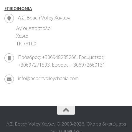
ΕΠΙΚΟΙΝΩΝΊΑ
Α.Σ. Beach Volley Χανίων
Αγίοι Αποστόλοι
Χανιά
ΤΚ 73100
Πρόεδρος: +306948285266, Γραμματέας:
+30697271593, Έφορος: +306972660131
info@beachvolleychania.com
Α.Σ. Beach Volley Χανίων © 2003-2026. Όλα τα δικαιώματα
κατοχυρωμένα.