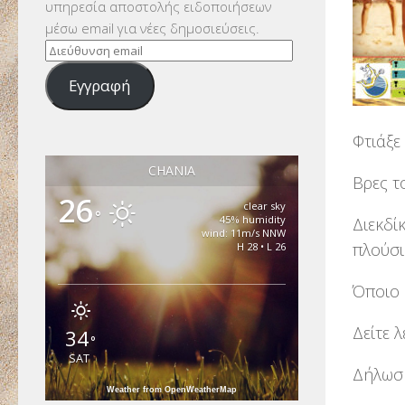
υπηρεσία αποστολής ειδοποιήσεων
μέσω email για νέες δημοσιεύσεις.
Διεύθυνση
email
Εγγραφή
Φτιάξε
CHANIA
Βρες τ
26
clear sky
°
45% humidity
Διεκδί
wind: 11m/s NNW
πλούσι
H 28 • L 26
Όποιο 
Δείτε 
34
°
SAT
Δήλωσ
Weather from OpenWeatherMap