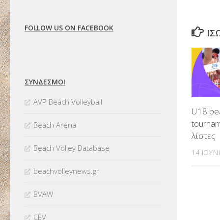
FOLLOW US ON FACEBOOK
ΊΣ
ΣΥΝΔΈΣΜΟΙ
AVP Beach Volleyball
U18 bea
tournam
Beach Arena
λίστες
Beach Volley Database
14 ΙΟΥΝ
beachvolleynews.gr
BVAW
CEV