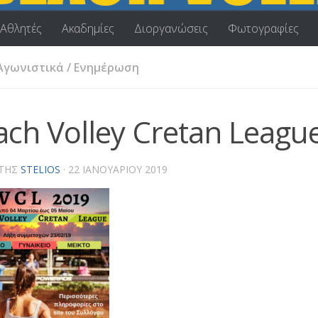
Αθλητές
Ακαδημίες
Διοργανώσεις
Φωτογραφίες
Αγωνιστικά
/
Ενημέρωση
ach Volley Cretan Leagu
ΤΗΣ
STELIOS
·
22 ΙΑΝΟΥΑΡΊΟΥ 2019