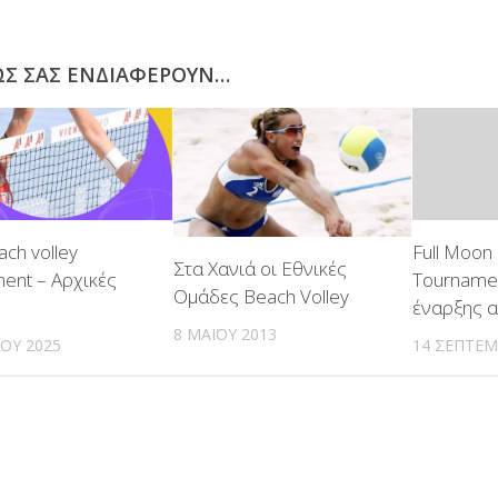
ΩΣ ΣΑΣ ΕΝΔΙΑΦΈΡΟΥΝ…
ch volley
Full Moon
Στα Χανιά οι Εθνικές
ent – Αρχικές
Tourname
Ομάδες Beach Volley
έναρξης 
8 ΜΑΪ́ΟΥ 2013
ΊΟΥ 2025
14 ΣΕΠΤΕΜ