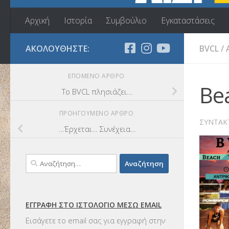
Αρχική
Ιστορία
Συμβούλιο
Εγκαταστάσεις
ΑΚΟΛΟΥΘΉΣΤΕ:
BVCL
/
ΕΠΌΜΕΝΟ ΆΡΘΡΟ
Be
To BVCL πλησιάζει…
ΠΡΟΗΓΟΎΜΕΝΟ ΆΡΘΡΟ
ΣΥΝΤΆΚ
…Έρχεται… Συνέχεια…
Αναζήτηση
για:
ΕΓΓΡΑΦΉ ΣΤΟ ΙΣΤΟΛΌΓΙΟ ΜΈΣΩ EMAIL
Εισάγετε το email σας για εγγραφή στην