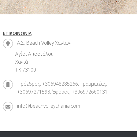
ΕΠΙΚΟΙΝΩΝΊΑ
Α.Σ. Beach Volley Χανίων
Αγίοι Αποστόλοι
Χανιά
ΤΚ 73100
Πρόεδρος: +306948285266, Γραμματέας:
+30697271593, Έφορος: +306972660131
info@beachvolleychania.com