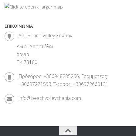
ΕΠΙΚΟΙΝΩΝΊΑ
Α.Σ. Beach Volley Χανίων
Αγίοι Αποστόλοι
Χανιά
ΤΚ 73100
Πρόεδρος: +306948285266, Γραμματέας:
+30697271593, Έφορος: +306972660131
info@beachvolleychania.com