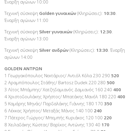
Έναρξη αγώνων 10:00
Τεχνική σύσκεψη
Golden γυναικών
(Κληρώσεις):
10:30
.
Έναρξη αγώνων 11:00
Τεχνική σύσκεψη
Silver γυναικών
(Κληρώσεις):
12:30
.
Έναρξη αγώνων 13:00
Τεχνική σύσκεψη
Silver ανδρών
(Κληρώσεις):
13:30
. Έναρξη
αγώνων 14:00
GOLDEN ΑΝΤΡΩΝ
1 Γεωργακόπουλος Νεκτάριος/ Αντιόλ Kόλα 230 290
520
2 Αραμπόπουλος Στάθης/ Bartosz Dudek 220 280
500
3 Λίτος Μπάμπης/ Χατζηδαμιανός Δαμιανός 160 240
400
4 Χριστοδουλάκης Χρήστος/ Μπατάκης Μανόλ 180 220
400
5 Καμάρης Μηνάς/ Παρδαλάκης Γιάννης 180 170
350
6 Λέκκας Χρήστος/ Μεταξάς Μάνος 140 100
240
7 Πάτερος Γιώργος/ Μπεμπής Κυριάκος 120 100
220
8 Χειλαδάκης Κώστας/ Βαρίκος Αντώνης 130 40
170