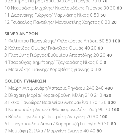
9 Σαμπρής Πέτρος /Δρυμαλίτσης Γιώργος 70 0
70
10 Ντουσάκης Μιχάλης/ Νικολουδάκης Γιώργος 30 30
60
11 Δασενάκης Γιώργος/ Μαρινάκης Νίκος 0 50
50
12 Τσιάκαλος Παντελής/ Μανουσέλης Χρήστος 0 20
20
SILVER ΑΝΤΡΩΝ
1 Φιλίππου Παναγιώτης/ Φιλοκώστας Απόστ. 50 50
100
2 Κολτσίδας Θωμάς/ Γκάντζιος Θωμάς 40 20
60
3 Πλατώνης Γιώργος/Ευθυμίου Αποστόλης 20 20
40
4 Τσαρούχας Δημήτρης/ Τζαγκαράκης Νίκος 0 0
0
5 Μαρινάκης Γιαννης/ Κοροβέσης γιάννης 0 0
0
GOLDEN ΓΥΝΑΙΚΩΝ
1 Μαίρη Αντιμισιάρη/Ασπασία Ρηγάκου 240 240
480
2 Βλαχάκη Μαρία/ Κορακοβούνη Κέλλη 210 210
420
3 Γκέκα Πανδώρα/ Βασιλείου Αντουαλένα 170 130
300
4 Κρασουδάκη Αντωνία/Μαρκομανωλάκη Ζωή 90 70
160
5 Βάρλα Πηνελόπη/ Πρωιμάκη Αντιγόνη 70 30
100
6 Γεωργοπούλου Λιάνα / Καραμουζή Γεωργία 50 30
80
7 Μουτάφη Στέλλα / Μαργκίνη Ενέιντα 40 40
80