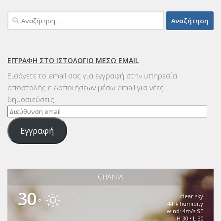
Αναζήτηση
για:
ΕΓΓΡΑΦΉ ΣΤΟ ΙΣΤΟΛΌΓΙΟ ΜΈΣΩ EMAIL
Εισάγετε το email σας για εγγραφή στην υπηρεσία
αποστολής ειδοποιήσεων μέσω email για νέες
δημοσιεύσεις.
Διεύθυνση
email
Εγγραφή
CHANIA
30
clear sky
°
44% humidity
wind: 4m/s SE
H 30 • L 30