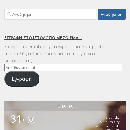
Αναζήτηση
για:
ΕΓΓΡΑΦΉ ΣΤΟ ΙΣΤΟΛΌΓΙΟ ΜΈΣΩ EMAIL
Εισάγετε το email σας για εγγραφή στην υπηρεσία
αποστολής ειδοποιήσεων μέσω email για νέες
δημοσιεύσεις.
Διεύθυνση
email
Εγγραφή
CHANIA
31
clear sky
°
59% humidity
wind: 6m/s ENE