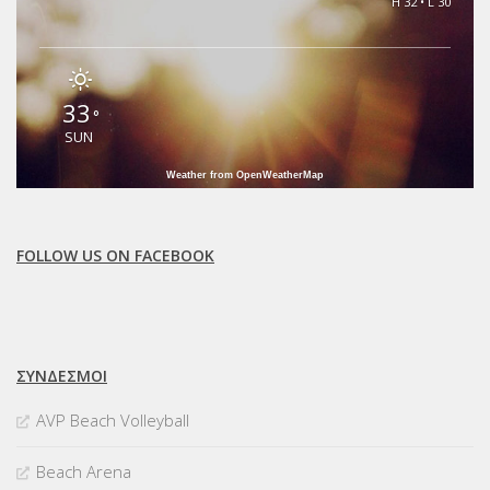
H 32 • L 30
33
°
SUN
Weather from OpenWeatherMap
FOLLOW US ON FACEBOOK
ΣΥΝΔΈΣΜΟΙ
AVP Beach Volleyball
Beach Arena