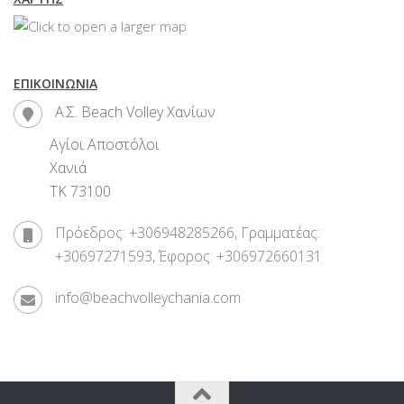
ΕΠΙΚΟΙΝΩΝΊΑ
Α.Σ. Beach Volley Χανίων
Αγίοι Αποστόλοι
Χανιά
ΤΚ 73100
Πρόεδρος: +306948285266, Γραμματέας:
+30697271593, Έφορος: +306972660131
info@beachvolleychania.com