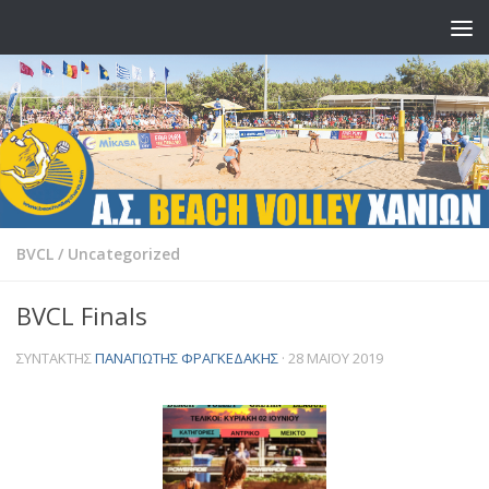
Skip to content
BVCL
/
Uncategorized
BVCL Finals
ΣΥΝΤΆΚΤΗΣ
ΠΑΝΑΓΙΏΤΗΣ ΦΡΑΓΚΕΔΆΚΗΣ
·
28 ΜΑΪ́ΟΥ 2019