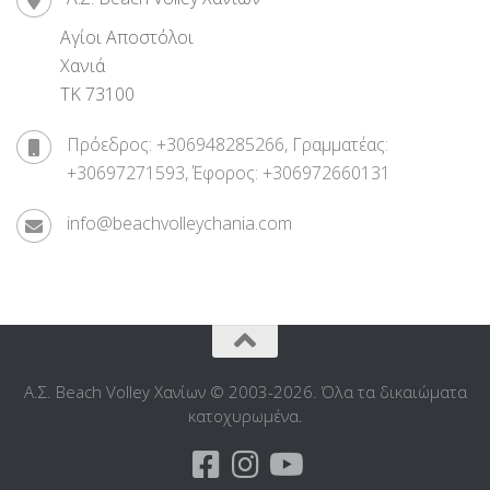
Αγίοι Αποστόλοι
Χανιά
ΤΚ 73100
Πρόεδρος: +306948285266, Γραμματέας:
+30697271593, Έφορος: +306972660131
info@beachvolleychania.com
Α.Σ. Beach Volley Χανίων © 2003-2026. Όλα τα δικαιώματα
κατοχυρωμένα.