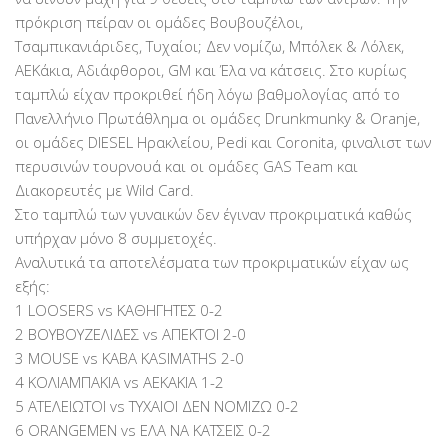
πρόκριση πείραν οι ομάδες Βουβουζέλοι,
Τσαμπικανιάριδες, Τυχαίοι; Δεν νομίζω, Μπόλεκ & Λόλεκ,
ΑΕΚάκια, Αδιάφθοροι, GM και Έλα να κάτσεις. Στο κυρίως
ταμπλώ είχαν προκριθεί ήδη λόγω βαθμολογίας από το
Πανελλήνιο Πρωτάθλημα οι ομάδες Drunkmunky & Oranje,
οι ομάδες DIESEL Ηρακλείου, Pedi και Coronita, φιναλιστ των
περυσινών τουρνουά και οι ομάδες GAS Team και
Διακορευτές με Wild Card.
Στο ταμπλώ των γυναικών δεν έγιναν προκριματικά καθώς
υπήρχαν μόνο 8 συμμετοχές.
Αναλυτικά τα αποτελέσματα των προκριματικών είχαν ως
εξής:
1 LOOSERS vs ΚΑΘΗΓΗΤΕΣ 0-2
2 ΒΟΥΒΟΥΖΕΛΙΔΕΣ vs ΑΠΕΚΤΟΙ 2-0
3 MOUSE vs KABA KASIMATHS 2-0
4 ΚΟΛΙΑΜΠΑΚΙΑ vs ΑΕΚΑΚΙΑ 1-2
5 ΑΤΕΛΕΙΩΤΟΙ vs ΤΥΧΑΙΟΙ ΔΕΝ ΝΟΜΙΖΩ 0-2
6 ORANGEMEN vs ΕΛΑ ΝΑ ΚΑΤΣΕΙΣ 0-2