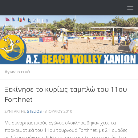
Skip to content
Αγωνιστικά
Ξεκίνησε το κυρίως ταμπλώ του 11ου
Forthnet
ΣΥΝΤΆΚΤΗΣ
STELIOS
·
3 ΙΟΥΛΊΟΥ 2010
Με συναρπαστικούς αγώνες ολοκληρώθηκαν χτες τα
προκριματικά του 11ου τουρνουά Forthnet, με 21 ομάδες
να δίνουν μάχη για 9 θέσεις στο ταμπλώ των αντρών. Την