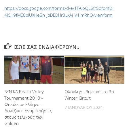
https://docs.google.com/forms/d/e/1FAIpQLSfrScYq4fD-
4ICH9fME8pIUXHeBh_jpDEDHr3LkAj_V1imRhQ/viewform
ΊΣΩΣ ΣΑΣ ΕΝΔΙΑΦΈΡΟΥΝ…
SYN.KA Beach Volley
Ολοκληρώθηκε και το 3ο
Tournament 2018 –
Winter Circuit
Φινάλε με Ελληνο –
7 ΙΑΝΟΥΑΡΊΟΥ 2024
Δανέζικες αναμετρήσεις
στους τελικούς των
Golden