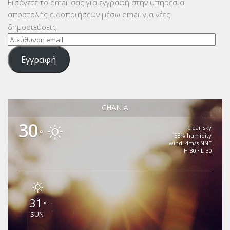
Εισάγετε το email σας για εγγραφή στην υπηρεσία
αποστολής ειδοποιήσεων μέσω email για νέες
δημοσιεύσεις.
Διεύθυνση
email
Εγγραφή
CHANIA
30
clear sky
°
58% humidity
wind: 4m/s NNE
H 30 • L 30
31
°
SUN