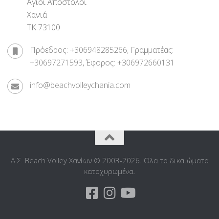
Αγίοι Αποστόλοι
Χανιά
ΤΚ 73100
Πρόεδρος: +306948285266, Γραμματέας:
+30697271593, Έφορος: +306972660131
info@beachvolleychania.com
Α.Σ. Beach Volley Χανίων © 2003-2026. Όλα τα δικαιώματα
κατοχυρωμένα.