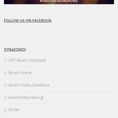
Weather from OpenWeatherMap
FOLLOW US ON FACEBOOK
ΣΥΝΔΈΣΜΟΙ
AVP Beach Volleyball
Beach Arena
Beach Volley Database
beachvolleynews.gr
BVAW