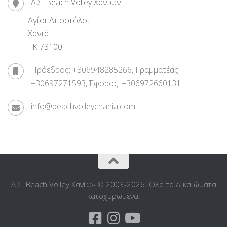
Α.Σ. Beach Volley Χανίων
Αγίοι Αποστόλοι
Χανιά
ΤΚ 73100
Πρόεδρος: +306948285266, Γραμματέας:
+30697271593, Έφορος: +306972660131
info@beachvolleychania.com
Α.Σ. Beach Volley Χανίων © 2003-2026. Όλα τα δικαιώματα
κατοχυρωμένα.