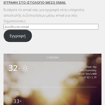
ΕΓΓΡΑΦΉ ΣΤΟ ΙΣΤΟΛΌΓΙΟ ΜΈΣΩ EMAIL
Εισάγετε το email σας για εγγραφή στην υπηρεσία
αποστολής ειδοποιήσεων μέσω email για νέες
δημοσιεύσεις.
Διεύθυνση
email
Εγγραφή
CHANIA
32
clear sky
°
39% humidity
wind: 5m/s NW
H 32 • L 31
33
°