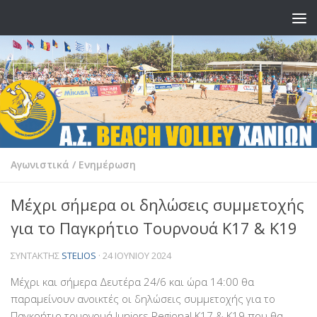
Skip to content
Αγωνιστικά
/
Ενημέρωση
Μέχρι σήμερα οι δηλώσεις συμμετοχής
για το Παγκρήτιο Τουρνουά Κ17 & Κ19
ΣΥΝΤΆΚΤΗΣ
STELIOS
·
24 ΙΟΥΝΊΟΥ 2024
Μέχρι και σήμερα Δευτέρα 24/6 και ώρα 14:00 θα
παραμείνουν ανοικτές οι δηλώσεις συμμετοχής για το
Παγκρήτιο τουρνουά Juniors Regional Κ17 & Κ19 που θα