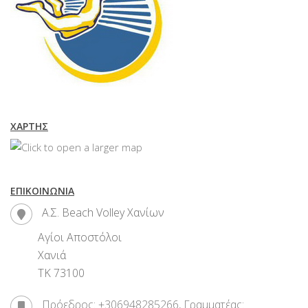
ΧΆΡΤΗΣ
ΕΠΙΚΟΙΝΩΝΊΑ
Α.Σ. Beach Volley Χανίων
Αγίοι Αποστόλοι
Χανιά
ΤΚ 73100
Πρόεδρος: +306948285266, Γραμματέας: