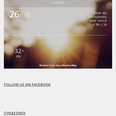
CHANIA
26
clear sky
°
50% humidity
wind: 1m/s E
H 28 • L 26
32
°
FRI
Weather from OpenWeatherMap
FOLLOW US ON FACEBOOK
ΣΥΝΔΈΣΜΟΙ