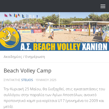
Skip to content
Ακαδημίες
/
Ενημέρωση
Beach Volley Camp
ΣΥΝΤΆΚΤΗΣ
STELIOS
·
19 ΜΑΪ́ΟΥ 2025
Την Κυριακή 25 Μαίου, θα διεξαχθεί, στις εγκαταστάσεις του
συλλόγου στην παραλία των Αγίων Αποστόλων, ανοικτό
προπονητικό καμπ για κορίτσια U17 (γεννημένα το 2009 και
μετά).