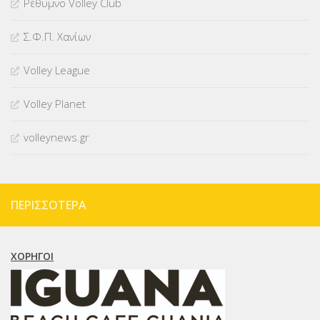
Ρέθυμνο Volley Club
Σ.Φ.Π. Χανίων
Volley League
Volley Planet
volleynews.gr
ΠΕΡΙΣΣΌΤΕΡΑ
ΧΟΡΗΓΟΊ