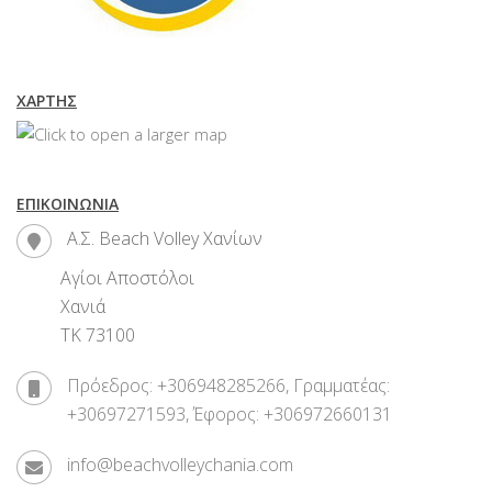
ΧΆΡΤΗΣ
ΕΠΙΚΟΙΝΩΝΊΑ
Α.Σ. Beach Volley Χανίων
Αγίοι Αποστόλοι
Χανιά
ΤΚ 73100
Πρόεδρος: +306948285266, Γραμματέας:
+30697271593, Έφορος: +306972660131
info@beachvolleychania.com