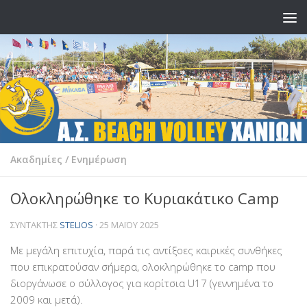
Skip to content
Ακαδημίες
/
Ενημέρωση
Ολοκληρώθηκε το Κυριακάτικο Camp
ΣΥΝΤΆΚΤΗΣ
STELIOS
·
25 ΜΑΪ́ΟΥ 2025
Με μεγάλη επιτυχία, παρά τις αντίξοες καιρικές συνθήκες
που επικρατούσαν σήμερα, ολοκληρώθηκε το camp που
διοργάνωσε ο σύλλογος για κορίτσια U17 (γεννημένα το
2009 και μετά).