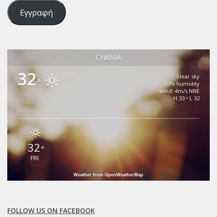
email
Εγγραφή
CHANIA
32
clear sky
°
65% humidity
wind: 4m/s NNE
H 33 • L 32
32
°
FRI
Weather from OpenWeatherMap
FOLLOW US ON FACEBOOK