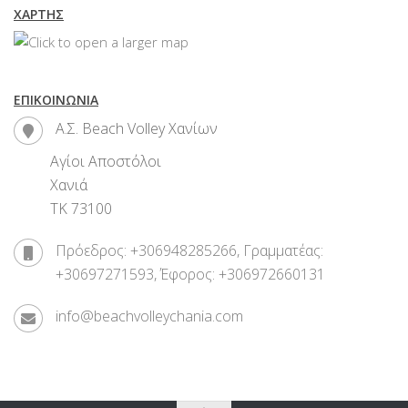
ΧΆΡΤΗΣ
ΕΠΙΚΟΙΝΩΝΊΑ
Α.Σ. Beach Volley Χανίων
Αγίοι Αποστόλοι
Χανιά
ΤΚ 73100
Πρόεδρος: +306948285266, Γραμματέας:
+30697271593, Έφορος: +306972660131
info@beachvolleychania.com