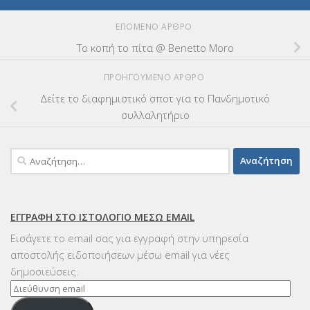
ΕΠΌΜΕΝΟ ΆΡΘΡΟ
Το κοπή το πίτα @ Benetto Moro
ΠΡΟΗΓΟΎΜΕΝΟ ΆΡΘΡΟ
Δείτε το διαφημιστικό σποτ για το Πανδημοτικό
συλλαλητήριο
Αναζήτηση
για:
ΕΓΓΡΑΦΉ ΣΤΟ ΙΣΤΟΛΌΓΙΟ ΜΈΣΩ EMAIL
Εισάγετε το email σας για εγγραφή στην υπηρεσία
αποστολής ειδοποιήσεων μέσω email για νέες
δημοσιεύσεις.
Διεύθυνση
email