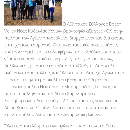
Ο Αθλητικός Σύλλογος Beach
Volley Νέας Κυδωνίας Χανίων βροντοφώναξε χτες «ΟΧΙ στην
πώληση των Αγίων Αποστόλων», διοργανώνοντας ένα ακόμα
επιτυχημένο τουρνουά. Οι συναρπαστικές αναμετρήσεις
κράτησαν αμείωτο το ενδιαφέρων των φιλάθλων, οι οποίοι
γέμισαν κυριολεκτικά τις κερκίδες των εγκαταστάσεων,
δηλώνοντας με αυτόν το τρόπο ότι «Οι Άγιοι Απόστόλοι
ανήκουν στους πολίτες και ΟΧΙ στους πωλητές». Αγωνιστικά
τώρα, στο ψηλότερο σκαλί του βάθρου ανέβηκαν οι
Γεωργακόπουλςο Νεκτάριος / Μπουρμπάκης Γιώργος οι
οποίοι επιβλήθηκαν των Λίτου Χαράλαμπου /
Χατζηδαμιανού Δαμιανού με 2-1 σετ και στις γυναίκες οι
Λίτου Κατερίνα / Ψούνη λίνα οι οποίες επικράτησαν των
Σπηλιοπούλου Αναστασία / Σφιναρολάκη Ιωάννα.
Όλα τα αποτελέσματα των αγώνων μπορείτε να τα δείτε