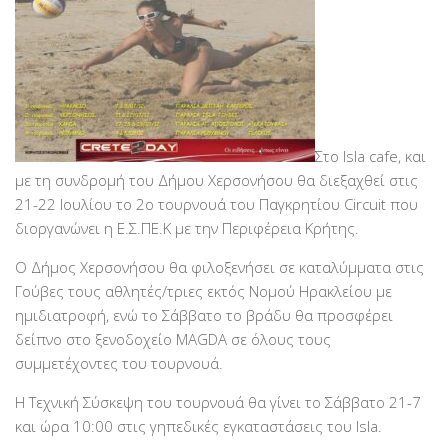
Στο Isla cafe, και
με τη συνδρομή του Δήμου Χερσονήσου θα διεξαχθεί στις
21-22 Ιουλίου το 2ο τουρνουά του Παγκρητίου Circuit που
διοργανώνει η Ε.Σ.ΠΕ.Κ με την Περιφέρεια Κρήτης.
Ο Δήμος Χερσονήσου θα φιλοξενήσει σε καταλύμματα στις
Γούβες τους αθλητές/τριες εκτός Νομού Ηρακλείου με
ημιδιατροφή, ενώ το Σάββατο το βράδυ θα προσφέρει
δείπνο στο ξενοδοχείο MAGDA σε όλους τους
συμμετέχοντες του τουρνουά.
Η Τεχνική Σύσκεψη του τουρνουά θα γίνει το Σάββατο 21-7
και ώρα 10:00 στις γηπεδικές εγκαταστάσεις του Isla.