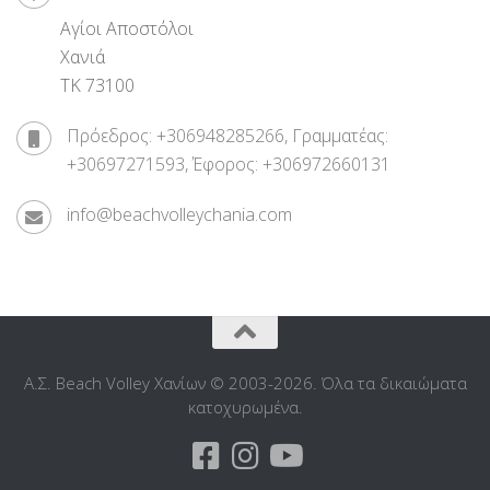
Αγίοι Αποστόλοι
Χανιά
ΤΚ 73100
Πρόεδρος: +306948285266, Γραμματέας:
+30697271593, Έφορος: +306972660131
info@beachvolleychania.com
Α.Σ. Beach Volley Χανίων © 2003-2026. Όλα τα δικαιώματα
κατοχυρωμένα.