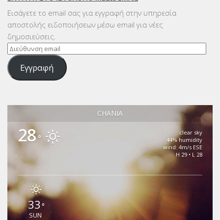
Εισάγετε το email σας για εγγραφή στην υπηρεσία
αποστολής ειδοποιήσεων μέσω email για νέες
δημοσιεύσεις.
Διεύθυνση
email
Εγγραφή
CHANIA
28
clear sky
°
44% humidity
wind: 4m/s ESE
H 29 • L 28
33
°
SUN