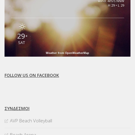
wind: 4m/s NNW
H 29 • L 29
29
°
SAT
Weather from OpenWeatherMap
FOLLOW US ON FACEBOOK
ΣΥΝΔΈΣΜΟΙ
AVP Beach Volleyball
Beach Arena