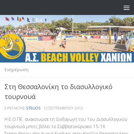
Skip to content
Ενημέρωση
Στη Θεσσαλονίκη το διασυλλογικό
τουρνουά
ΣΥΝΤΆΚΤΗΣ
STELIOS
·
12 ΣΕΠΤΕΜΒΡΊΟΥ 2012
Η Ε.Ο.ΠΕ. ανακοινώσε τη διεξαγωγή του 1ου Διασυλλογικού
τουρνουά μπιτς βόλεϊ το Σαββατοκύριακο 15-16
Σεπτεμβρίου στο Χωριό Ειρήνης στην Καρδία Θεσσαλονίκης,