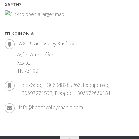
ΧΆΡΤΗΣ
ΕΠΙΚΟΙΝΩΝΊΑ
Α.Σ. Beach Volley Χανίων
Αγίοι Αποστόλοι
Χανιά
ΤΚ 73100
Πρόεδρος: +306948285266, Γραμματέας:
+30697271593, Έφορος: +306972660131
info@beachvolleychania.com