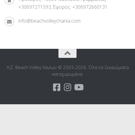
+30697271593, Έφορος: +306972660131
info@beachvolleychania.com
Α.Σ. Beach Volley Χανίων © 2003-2026. Όλα τα δικαιώματα
κατοχυρωμένα.