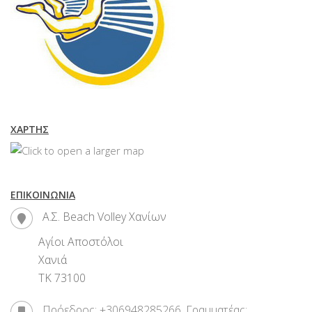
ΧΆΡΤΗΣ
ΕΠΙΚΟΙΝΩΝΊΑ
Α.Σ. Beach Volley Χανίων
Αγίοι Αποστόλοι
Χανιά
ΤΚ 73100
Πρόεδρος: +306948285266, Γραμματέας: