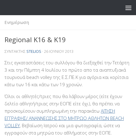
Skip to content
Ενημέρωση
Regional K16 & K19
ΣΥΝΤΆΚΤΗΣ
STELIOS
·
26 ΙΟΥΝΊΟΥ 2013
Στις εγκαταστάσεις του συλλόγου θα διεξαχθεί την Τετάρτη
3 και την Πέμπτη 4 Ιουλίου το πρώτο απο τα αναπτυξιακά
τουρνουά beach volley της Ε.Σ.ΠΕ.Κ για αγόρια και κορίτσια
κάτω των 16 και κάτω των 19 χρονών.
Όλοι οι αθλητές/τριες που θα λάβουν μέρος (είτε έχουν
δελτίο αθλητή/τριας στην ΕΟΠΕ είτε όχι), θα πρέπει να
προσκομίσουν συμπληρωμένη την παρακάτω
ΑΙΤΗΣΗ
ΕΓΓΡΑΦΗΣ/ ΑΝΑΝΝΕΩΣΗΣ ΣΤΟ ΜΗΤΡΩΟ ΑΘΛΗΤΩΝ BEACH
VOLLEY
, Βεβαίωση Ιατρού και μια φωτογραφία, ώστε να
εγγραφούν στα μητρώα του αθλήματος στην ΕΟΠΕ.