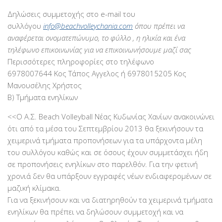
Δηλώσεις συμμετοχής στο e-mail του
συλλόγου
info@beachvolleychania.com
όπου πρέπει να
αναφέρεται ονοματεπώνυμο, το φύλλο , η ηλικία και ένα
τηλέφωνο επικοινωνίας για να επικοινωνήσουμε μαζί σας
Περισσότερες πληροφορίες στο τηλέφωνο
6978007644 Κος Τάπος Αγγελος ή 6978015205 Κος
Μανουσέλης Χρήστος
Β) Τμήματα ενηλίκων
<<Ο Α.Σ. Beach Volleyball Νέας Κυδωνίας Χανίων ανακοινώνει
ότι από τα μέσα του Σεπτεμβρίου 2013 θα ξεκινήσουν τα
χειμερινά τμήματα προπονήσεων για τα υπάρχοντα μέλη
του συλλόγου καθώς και σε όσους έχουν συμμετάσχει ήδη
σε προπονήσεις ενηλίκων στο παρελθόν. Για την φετινή
χρονιά δεν θα υπάρξουν εγγραφές νέων ενδιαφερομένων σε
μαζική κλίμακα.
Για να ξεκινήσουν και να διατηρηθούν τα χειμερινά τμήματα
ενηλίκων θα πρέπει να δηλώσουν συμμετοχή και να