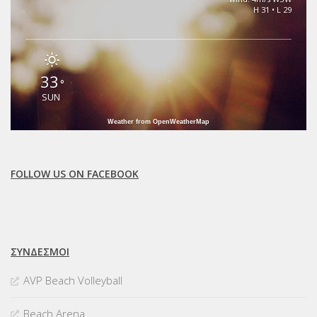
H 31 • L 29
33
°
SUN
Weather from OpenWeatherMap
FOLLOW US ON FACEBOOK
ΣΥΝΔΈΣΜΟΙ
AVP Beach Volleyball
Beach Arena