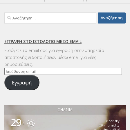
Αναζήτηση
για:
ΕΓΓΡΑΦΉ ΣΤΟ ΙΣΤΟΛΌΓΙΟ ΜΈΣΩ EMAIL
Εισάγετε το email σας για εγγραφή στην υπηρεσία
αποστολής ειδοποιήσεων μέσω email για νέες
δημοσιεύσεις.
Διεύθυνση
email
Εγγραφή
CHANIA
29
clear sky
°
52% humidity
wind: 4m/s WSW