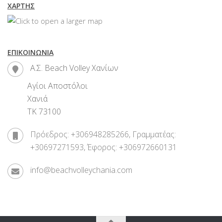
ΧΆΡΤΗΣ
ΕΠΙΚΟΙΝΩΝΊΑ
Α.Σ. Beach Volley Χανίων
Αγίοι Αποστόλοι
Χανιά
ΤΚ 73100
Πρόεδρος: +306948285266, Γραμματέας:
+30697271593, Έφορος: +306972660131
info@beachvolleychania.com