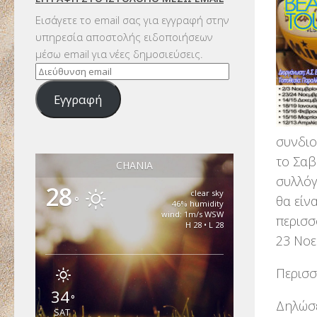
Εισάγετε το email σας για εγγραφή στην
υπηρεσία αποστολής ειδοποιήσεων
μέσω email για νέες δημοσιεύσεις.
Διεύθυνση
email
Εγγραφή
συνδιο
το Σαβ
CHANIA
συλλόγ
28
clear sky
θα είν
°
46% humidity
wind: 1m/s WSW
περισσ
H 28 • L 28
23 Νοε
Περισσ
34
°
Δηλώσε
SAT