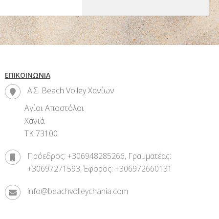
ΕΠΙΚΟΙΝΩΝΊΑ
Α.Σ. Beach Volley Χανίων
Αγίοι Αποστόλοι
Χανιά
ΤΚ 73100
Πρόεδρος: +306948285266, Γραμματέας:
+30697271593, Έφορος: +306972660131
info@beachvolleychania.com