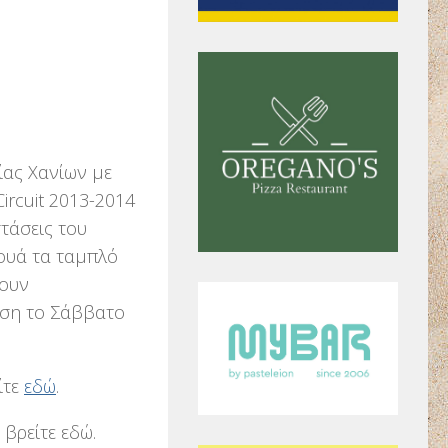
ίας Χανίων με
ircuit 2013-2014
τάσεις του
ουά τα ταμπλό
ξουν
άση το Σάββατο
ίτε
εδώ
.
βρείτε εδώ.