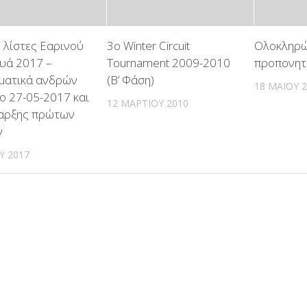
 λίστες Εαρινού
3o Winter Circuit
Ολοκληρώ
υά 2017 –
Tournament 2009-2010
προπονητ
ματικά ανδρών
(B’ Φάση)
18 ΜΑΪ́ΟΥ 
ο 27-05-2017 και
12 ΜΑΡΤΊΟΥ 2010
αρξης πρώτων
ν
ΟΥ 2017