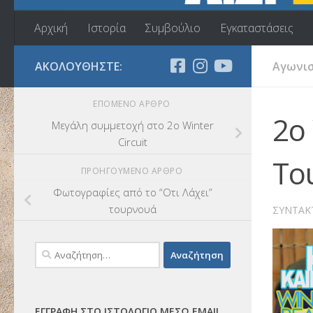
Αρχική
Ιστορία
Συμβούλιο
Εγκαταστάσεις
ΑΚΟΛΟΥΘΉΣΤΕ:
Αγωνισ
ΕΠΌΜΕΝΟ ΆΡΘΡΟ
2o 
Μεγάλη συμμετοχή στο 2ο Winter
Circuit
To
ΠΡΟΗΓΟΎΜΕΝΟ ΆΡΘΡΟ
Φωτογραφίες από το “Οτι Λάχει”
τουρνουά
ΣΥΝΤΆΚ
Αναζήτηση
για:
ΕΓΓΡΑΦΉ ΣΤΟ ΙΣΤΟΛΌΓΙΟ ΜΈΣΩ EMAIL