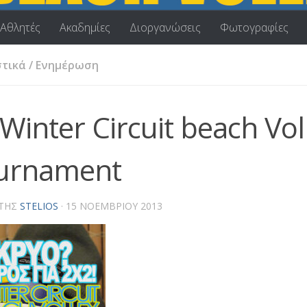
Αθλητές
Ακαδημίες
Διοργανώσεις
Φωτογραφίες
τικά
/
Ενημέρωση
Winter Circuit beach Vol
urnament
ΤΗΣ
STELIOS
·
15 ΝΟΕΜΒΡΊΟΥ 2013