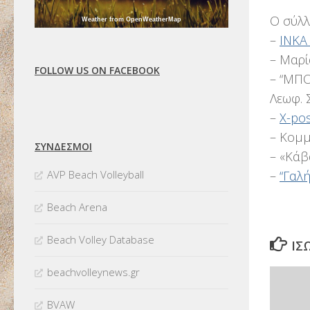
Ο σύλλ
Weather from OpenWeatherMap
–
INKA
– Μαρί
FOLLOW US ON FACEBOOK
– “ΜΠΟ
Λεωφ. 
–
X-pos
– Κομμ
ΣΥΝΔΈΣΜΟΙ
– «Κάβ
AVP Beach Volleyball
–
“Γαλ
Beach Arena
Beach Volley Database
ΊΣ
beachvolleynews.gr
BVAW