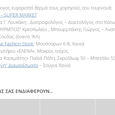
ογος ευχαριστεί θερμά τους χορηγούς του τουρνουά:
 – SUPER MARKET
α Γ. Λουκάκη , Διατροφολόγος – Διαιτολόγος στο Κάτ
ΥΡΜΠΟΣ” Κρεοπωλείο , Μπουρμπάκης Γιώργος – Αναπ
Σούδας (έναντι ΙΚΑ)
e Fashion Store
, Μουσούρων 6-8, Χανιά
ωτήριο «ΕΛΕΝΑ», Μακρύς τοίχος
α Κασιμάτης» Παλιά Πόλη, Σκρύδλωφ 50 – Μπετόλο 53
ήνη” Διαμερίσματα
– Σούγια Χανιά
ΩΣ ΣΑΣ ΕΝΔΙΑΦΈΡΟΥΝ…