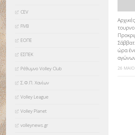
CEV
Αρχικές
FIVB
τουρνο
Προκρι
ΕΟΠΕ
Σάββατ
ώρα έν
ΕΣΠΕΚ
αγώνω
26 ΜΑΪ́
Ρέθυμνο Volley Club
Σ.Φ.Π. Χανίων
Volley League
Volley Planet
volleynews.gr