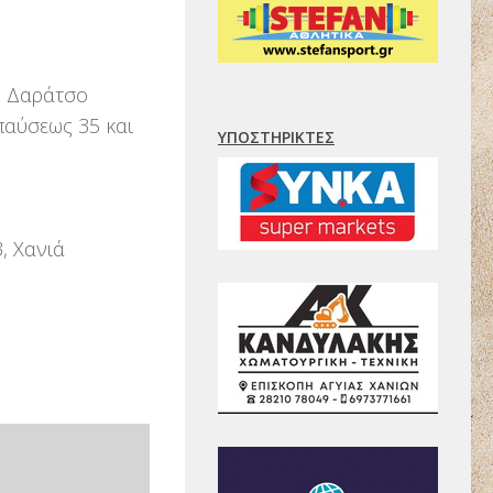
ω Δαράτσο
αύσεως 35 και
ΥΠΟΣΤΗΡΙΚΤΈΣ
, Χανιά