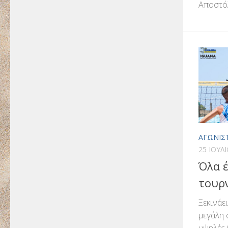
Αποστόλ
ΑΓΩΝΙΣ
25 ΙΟΥΛ
Όλα έ
τουρ
Ξεκινάε
μεγάλη 
υψηλές 