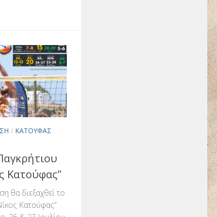
ΣΗ
/
ΚΑΤΟΎΦΑΣ
 Παγκρήτιου
ς Κατούφας”
ση θα διεξαχθεί το
Νίκος Κατούφας”
, 26 & 27 Ιουλίου,