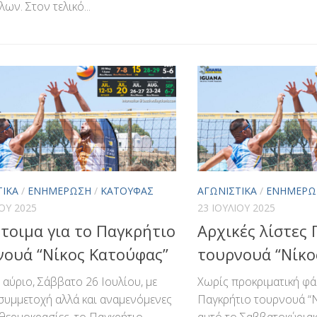
ων. Στον τελικό...
ΤΙΚΆ
/
ΕΝΗΜΈΡΩΣΗ
/
ΚΑΤΟΎΦΑΣ
ΑΓΩΝΙΣΤΙΚΆ
/
ΕΝΗΜΈΡΩ
ΊΟΥ 2025
23 ΙΟΥΛΊΟΥ 2025
τοιμα για το Παγκρήτιο
Αρχικές λίστες
νουά “Νίκος Κατούφας”
τουρνουά “Νίκο
ι αύριο, Σάββατο 26 Ιουλίου, με
Χωρίς προκριματική φά
συμμετοχή αλλά και αναμενόμενες
Παγκρήτιο τουρνουά “
θερμοκρασίες, το Παγκρήτιο
αυτό το Σαββατοκύριακο