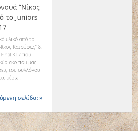
νουά “Nίκος
 το Juniors
K17
ό υλικό από το
Nίκος Κατούφας” &
 Final K17 που
κύριακο που μας
σεις του συλλόγου
τε μέσω...
όμενη σελίδα: »