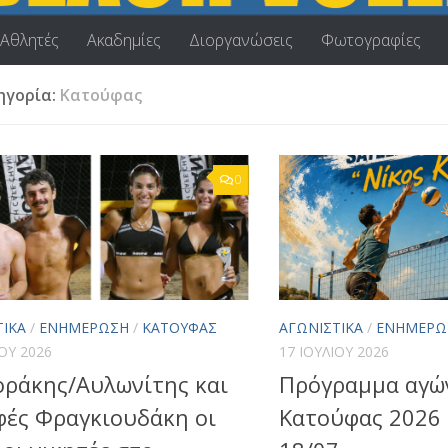
Αθλητές
Ακαδημίες
Διοργανώσεις
Φωτογραφίες
ηγορία:
Κατούφας
0
ΤΙΚΆ
/
ΕΝΗΜΈΡΩΣΗ
/
ΚΑΤΟΎΦΑΣ
ΑΓΩΝΙΣΤΙΚΆ
/
ΕΝΗΜΈΡΩ
ΊΟΥ 2026
17 ΙΟΥΛΊΟΥ 2026
οράκης/Αυλωνίτης και
Πρόγραμμα αγώ
φές Φραγκιουδάκη οι
Κατούφας 2026 