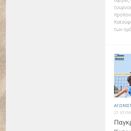
τουρνο
προπονη
Κατούφα
των ομά
ΑΓΩΝΙΣ
21 ΙΟΥΛ
Παγκ