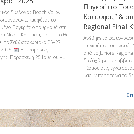
ύφας” 2025
Παγκρήτιο Τουρ
ικός Σύλλογος Beach Volley
Κατούφας” & από
διοργανώνει και φέτος το
Regional Final 
μένο Παγκρήτιο τουρνουά στη
ου Νίκου Κατούφα, το οποίο θα
Ανέβηκε το φωτογραφικ
εί το Σαββατοκύριακο 26–27
Παγκρήτιο Τουρνουά “
 2025.
Ημερομηνίες
από το Juniors Regional
γής: Παρασκευή 25 Ιουλίου –...
διεξάχθηκε το Σαββατο
πέρασε στις εγκαταστά
μας. Μπορείτε να το δεί
Επ