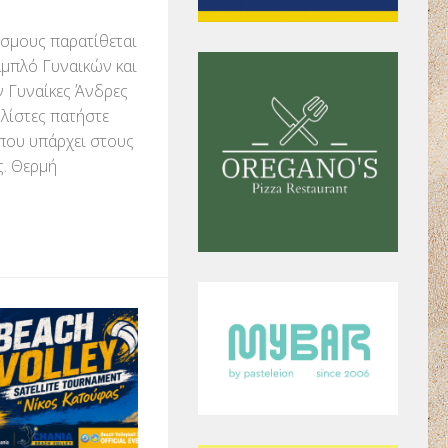
σμους παρατίθεται
αμπλό Γυναικών και
 Γυναίκες Άνδρες
ς λίστες πατήστε
που υπάρχει στους
. Θερμή