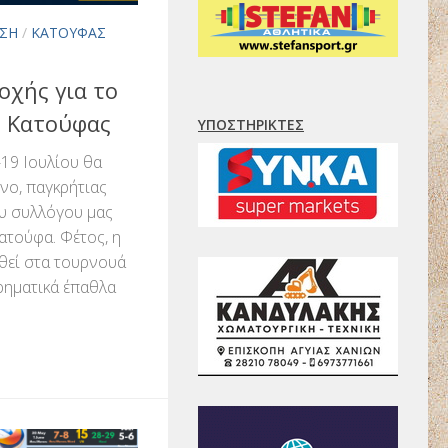
ΣΗ
/
ΚΑΤΟΎΦΑΣ
χής για το
ς Κατούφας
ΥΠΟΣΤΗΡΙΚΤΈΣ
19 Ιουλίου θα
νο, παγκρήτιας
ου συλλόγου μας
ατούφα. Φέτος, η
θεί στα τουρνουά
χρηματικά έπαθλα