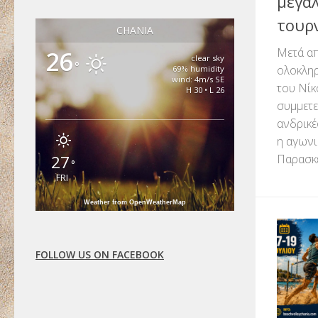
μεγάλ
τουρ
CHANIA
Μετά απ
26
clear sky
°
ολοκλη
69% humidity
wind: 4m/s SE
του Νίκ
H 30 • L 26
συμμετε
ανδρικέ
η αγωνι
27
Παρασκευ
°
FRI
Weather from OpenWeatherMap
FOLLOW US ON FACEBOOK