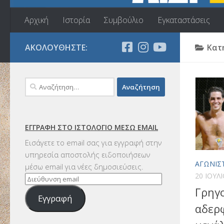
Αρχική
Ιστορία
Συμβούλιο
Εγκαταστάσεις
ΑΚΟΛΟΥΘΉΣΤΕ:
Κατ
Αναζήτηση
για:
ΕΓΓΡΑΦΉ ΣΤΟ ΙΣΤΟΛΌΓΙΟ ΜΈΣΩ EMAIL
Εισάγετε το email σας για εγγραφή στην
υπηρεσία αποστολής ειδοποιήσεων
ΑΓΩΝΙΣ
μέσω email για νέες δημοσιεύσεις.
20 ΙΟΥΛ
Διεύθυνση
Γρηγ
email
Εγγραφή
αδερ