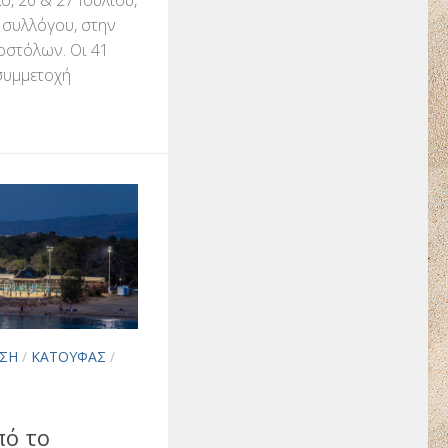
υ συλλόγου, στην
οστόλων. Οι 41
συμμετοχή
ΣΗ
/
ΚΑΤΟΎΦΑΣ
/
πό το