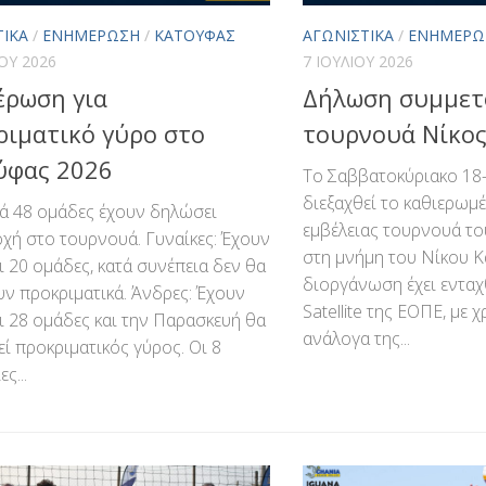
ΤΙΚΆ
/
ΕΝΗΜΈΡΩΣΗ
/
ΚΑΤΟΎΦΑΣ
ΑΓΩΝΙΣΤΙΚΆ
/
ΕΝΗΜΈΡΩ
ΊΟΥ 2026
7 ΙΟΥΛΊΟΥ 2026
έρωση για
Δήλωση συμμετο
ριματικό γύρο στο
τουρνουά Νίκο
ύφας 2026
Το Σαββατοκύριακο 18-
διεξαχθεί το καθιερωμέ
ά 48 ομάδες έχουν δηλώσει
εμβέλειας τουρνουά τ
χή στο τουρνουά. Γυναίκες: Έχουν
στη μνήμη του Νίκου Κ
 20 ομάδες, κατά συνέπεια δεν θα
διοργάνωση έχει ενταχ
ν προκριματικά. Άνδρες: Έχουν
Satellite της ΕΟΠΕ, με 
 28 ομάδες και την Παρασκευή θα
ανάλογα της...
εί προκριματικός γύρος. Οι 8
ς...