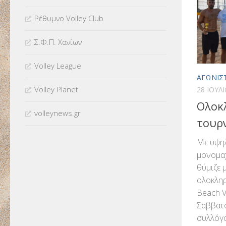
Ρέθυμνο Volley Club
Σ.Φ.Π. Χανίων
Volley League
ΑΓΩΝΙΣ
Volley Planet
28 ΙΟΥΛ
Ολοκ
volleynews.gr
τουρ
Με υψηλ
μονομαχ
θύμιζε 
ολοκλη
Beach V
Σαββατο
συλλόγο