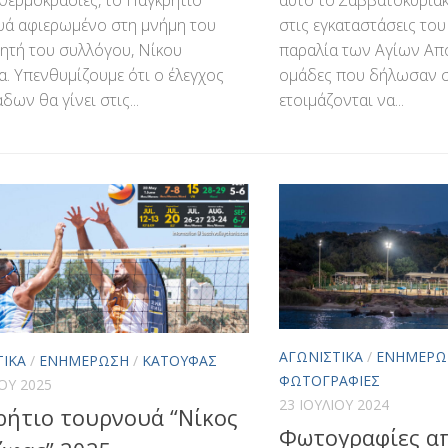
υά αφιερωμένο στη μνήμη του
στις εγκαταστάσεις το
τή του συλλόγου, Νίκου
παραλία των Αγίων Απ
. Υπενθυμίζουμε ότι ο έλεγχος
ομάδες που δήλωσαν 
δων θα γίνει στις...
ετοιμάζονται να...
ΑΓΩΝΙΣΤΙΚΆ
/
ΕΝΗΜΈΡΩ
ΤΙΚΆ
/
ΕΝΗΜΈΡΩΣΗ
/
ΚΑΤΟΎΦΑΣ
ΦΩΤΟΓΡΑΦΊΕΣ
ΊΟΥ 2025
23 ΙΟΥΛΊΟΥ 2024
ρήτιο τουρνουά “Νίκος
Φωτογραφίες α