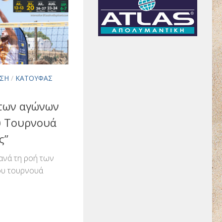
ΣΗ
/
ΚΑΤΟΎΦΑΣ
των αγώνων
υ Τουρνουά
ς”
νά τη ροή των
ου τουρνουά