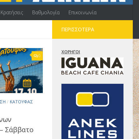
Κρατήσεις
Βαθμολογία
Επικοινωνία
ΠΕΡΙΣΣΌΤΕΡΑ
ΧΟΡΗΓΟΊ
0
ΣΗ
/
ΚΑΤΟΎΦΑΣ
νων
– Σάββατο