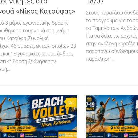
οι νικητές στο
18/07
νουά «Νίκος Κατούφας»
Στους παρακάτω συνδέ
το πρόγραμμα για το τ
ό 3 μέρες αγωνιστικής δράσης
το Ταμπλό των Ανδρών
ρώθηκε το τουρνουά στη μνήμη
Για να δείτε τις αρχικέ
ου Κατούφα. Συνολικά
στην ανάλογη καρτέλα 
ίχαν 46 ομάδες, εκ των οποίων 28
παραπάνω σύνδεσμους
ς και 18 γυναικείες. Στους άνδρες
παράκληση,...
στική δράση ξεκίνησε την
ή,...
0