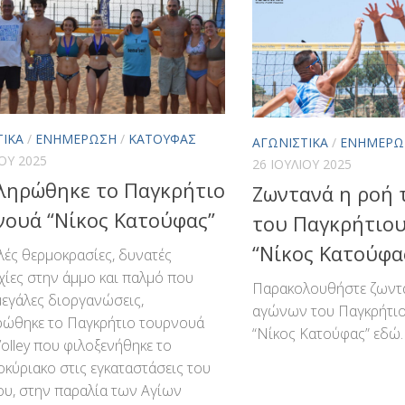
ΤΙΚΆ
/
ΕΝΗΜΈΡΩΣΗ
/
ΚΑΤΟΎΦΑΣ
ΑΓΩΝΙΣΤΙΚΆ
/
ΕΝΗΜΈΡΩ
ΊΟΥ 2025
26 ΙΟΥΛΊΟΥ 2025
ληρώθηκε το Παγκρήτιο
Ζωντανά η ροή 
νουά “Νίκος Κατούφας”
του Παγκρήτιο
“Νίκος Κατούφα
ές θερμοκρασίες, δυνατές
ίες στην άμμο και παλμό που
Παρακολουθήστε ζωντα
μεγάλες διοργανώσεις,
αγώνων του Παγκρήτι
ρώθηκε το Παγκρήτιο τουρνουά
“Νίκος Κατούφας” εδώ.
olley που φιλοξενήθηκε το
κύριακο στις εγκαταστάσεις του
υ, στην παραλία των Αγίων