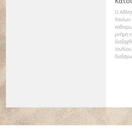
Κατο
Ο Αθλητ
Χανίων 
καθιερω
μνήμη τ
διεξαχθ
Ιουλίου
διεξαγω