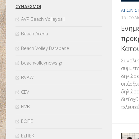
ΣΥΝΔΈΣΜΟΙ
ΑΓΩΝΙΣ
15 ΙΟΥΛ
AVP Beach Volleyball
Ενημ
Beach Arena
προκ
Κατο
Beach Volley Database
Συνολικ
beachvolleynews.gr
συμμετο
δηλώσει
BVAW
υπάρξου
δηλώσει
CEV
διεξαχθ
FIVB
τελευταίε
ΕΟΠΕ
ΕΣΠΕΚ