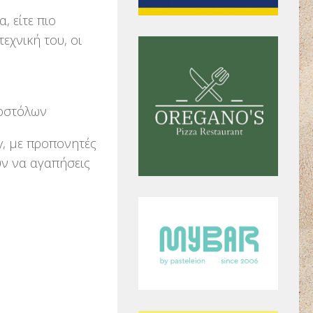
, είτε πιο
εχνική του, οι
ποστόλων
ey, με προπονητές
υν να αγαπήσεις