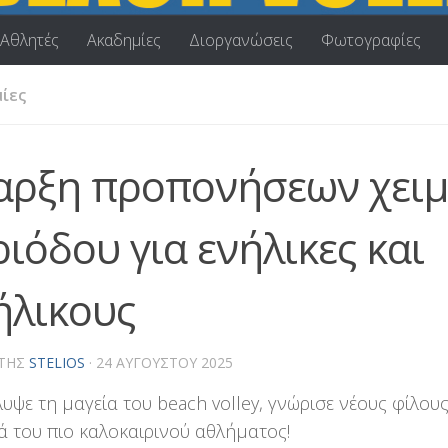
Αθλητές
Ακαδημίες
Διοργανώσεις
Φωτογραφίες
ίες
αρξη προπονήσεων χειμ
ιόδου για ενήλικες και
ήλικους
ΤΗΣ
STELIOS
·
24 ΑΥΓΟΎΣΤΟΥ 2025
υψε τη μαγεία του beach volley, γνώρισε νέους φίλους
ά του πιο καλοκαιρινού αθλήματος!