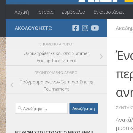
Αρχική
Ιστορία
Συμβούλιο
Εγκαταστάσεις
ΑΚΟΛΟΥΘΉΣΤΕ:
Ακαδημ
ΕΠΌΜΕΝΟ ΆΡΘΡΟ
Έν
Ολοκληρώθηκε και στο Summer
Ending Tournament
περ
ΠΡΟΗΓΟΎΜΕΝΟ ΆΡΘΡΟ
Πρόγραμμα αγώνων Summer Ending
αν
Tournament
Αναζήτηση
ΣΥΝΤΆΚ
για:
Ανακάλ
μυστικ
ΕΓΓΡΑΦΉ ΣΤΟ ΙΣΤΟΛΌΓΙΟ ΜΈΣΩ EMAIL