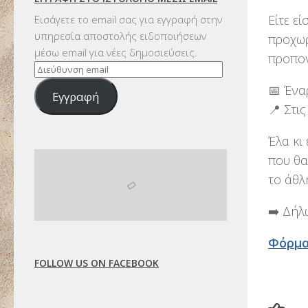
Είτε ε
Εισάγετε το email σας για εγγραφή στην
υπηρεσία αποστολής ειδοποιήσεων
προχωρ
μέσω email για νέες δημοσιεύσεις.
προπον
Διεύθυνση
email
📅 Ένα
Εγγραφή
📍 Στι
Έλα κι
που θα
το άθλ
➡️ Δήλ
Φόρμα
FOLLOW US ON FACEBOOK