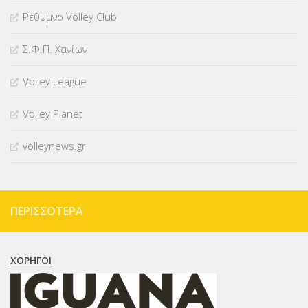
Ρέθυμνο Volley Club
Σ.Φ.Π. Χανίων
Volley League
Volley Planet
volleynews.gr
ΠΕΡΙΣΣΌΤΕΡΑ
ΧΟΡΗΓΟΊ