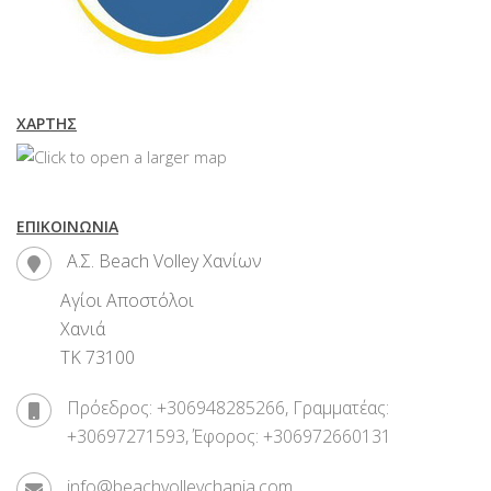
ΧΆΡΤΗΣ
ΕΠΙΚΟΙΝΩΝΊΑ
Α.Σ. Beach Volley Χανίων
Αγίοι Αποστόλοι
Χανιά
ΤΚ 73100
Πρόεδρος: +306948285266, Γραμματέας:
+30697271593, Έφορος: +306972660131
info@beachvolleychania.com