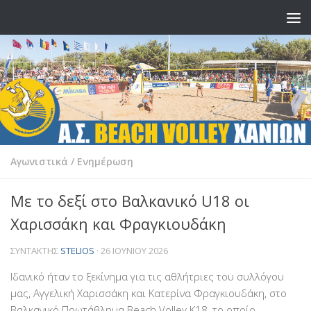
Skip to content
Αγωνιστικά
/
Ενημέρωση
Με το δεξί στο Βαλκανικό U18 οι
Χαρισσάκη και Φραγκιουδάκη
ΣΥΝΤΆΚΤΗΣ
STELIOS
·
26 ΙΟΥΝΊΟΥ 2026
Ιδανικό ήταν το ξεκίνημα για τις αθλήτριες του συλλόγου
μας, Αγγελική Χαρισσάκη και Κατερίνα Φραγκιουδάκη, στο
Βαλκανικό Πρωτάθλημα Beach Volley Κ18, το οποίο