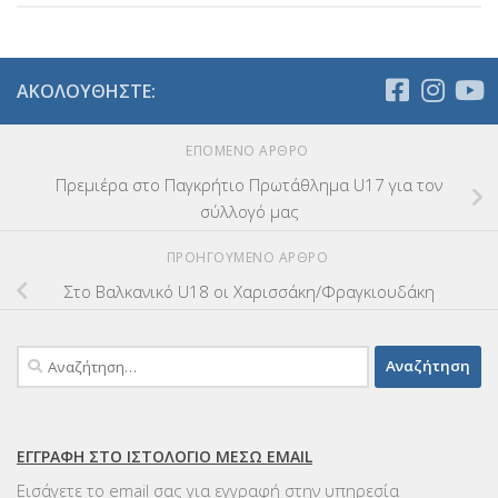
ΑΚΟΛΟΥΘΉΣΤΕ:
ΕΠΌΜΕΝΟ ΆΡΘΡΟ
Πρεμιέρα στο Παγκρήτιο Πρωτάθλημα U17 για τον
σύλλογό μας
ΠΡΟΗΓΟΎΜΕΝΟ ΆΡΘΡΟ
Στο Βαλκανικό U18 οι Χαρισσάκη/Φραγκιουδάκη
Αναζήτηση
για:
ΕΓΓΡΑΦΉ ΣΤΟ ΙΣΤΟΛΌΓΙΟ ΜΈΣΩ EMAIL
Εισάγετε το email σας για εγγραφή στην υπηρεσία