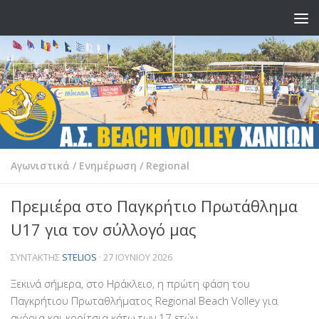
Skip to content
Αγωνιστικά
/
Ενημέρωση
/
Regional
Πρεμιέρα στο Παγκρήτιο Πρωτάθλημα
U17 για τον σύλλογό μας
ΣΥΝΤΆΚΤΗΣ
STELIOS
·
27 ΙΟΥΝΊΟΥ 2026
Ξεκινά σήμερα, στο Ηράκλειο, η πρώτη φάση του
Παγκρήτιου Πρωταθλήματος Regional Beach Volley για
αγόρια και κορίτσια κάτω των 17 ετών.