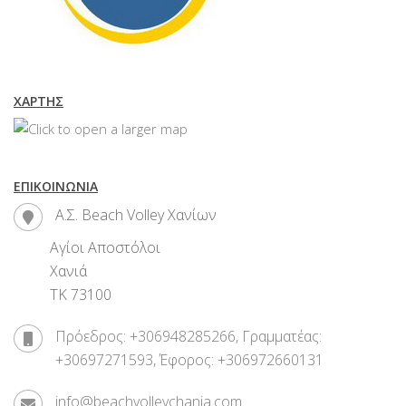
ΧΆΡΤΗΣ
ΕΠΙΚΟΙΝΩΝΊΑ
Α.Σ. Beach Volley Χανίων
Αγίοι Αποστόλοι
Χανιά
ΤΚ 73100
Πρόεδρος: +306948285266, Γραμματέας:
+30697271593, Έφορος: +306972660131
info@beachvolleychania.com