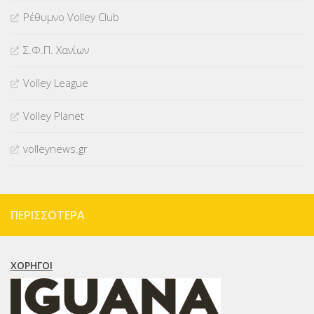
Ρέθυμνο Volley Club
Σ.Φ.Π. Χανίων
Volley League
Volley Planet
volleynews.gr
ΠΕΡΙΣΣΌΤΕΡΑ
ΧΟΡΗΓΟΊ