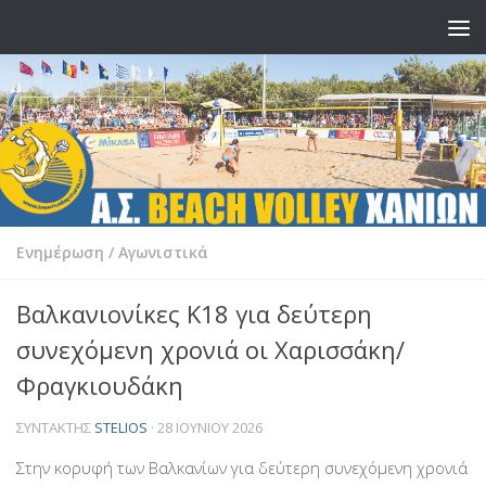
Skip to content
Ενημέρωση
/
Αγωνιστικά
Βαλκανιονίκες Κ18 για δεύτερη
συνεχόμενη χρονιά οι Χαρισσάκη/
Φραγκιουδάκη
ΣΥΝΤΆΚΤΗΣ
STELIOS
·
28 ΙΟΥΝΊΟΥ 2026
Στην κορυφή των Βαλκανίων για δεύτερη συνεχόμενη χρονιά