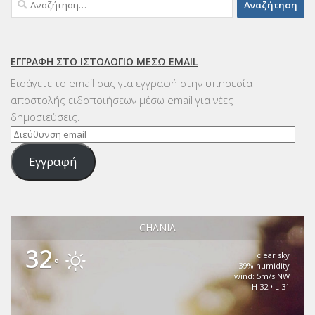
για:
ΕΓΓΡΑΦΉ ΣΤΟ ΙΣΤΟΛΌΓΙΟ ΜΈΣΩ EMAIL
Εισάγετε το email σας για εγγραφή στην υπηρεσία
αποστολής ειδοποιήσεων μέσω email για νέες
δημοσιεύσεις.
Διεύθυνση
email
Εγγραφή
CHANIA
32
clear sky
°
39% humidity
wind: 5m/s NW
H 32 • L 31