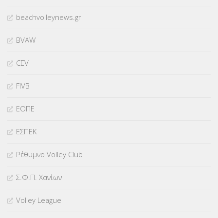
beachvolleynews.gr
BVAW
CEV
FIVB
ΕΟΠΕ
ΕΣΠΕΚ
Ρέθυμνο Volley Club
Σ.Φ.Π. Χανίων
Volley League