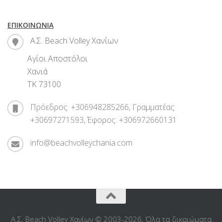
ΕΠΙΚΟΙΝΩΝΊΑ
Α.Σ. Beach Volley Χανίων
Αγίοι Αποστόλοι
Χανιά
ΤΚ 73100
Πρόεδρος: +306948285266, Γραμματέας:
+30697271593, Έφορος: +306972660131
info@beachvolleychania.com
Α.Σ. Beach Volley Χανίων © 2003-2026. Όλα τα δικαιώματα