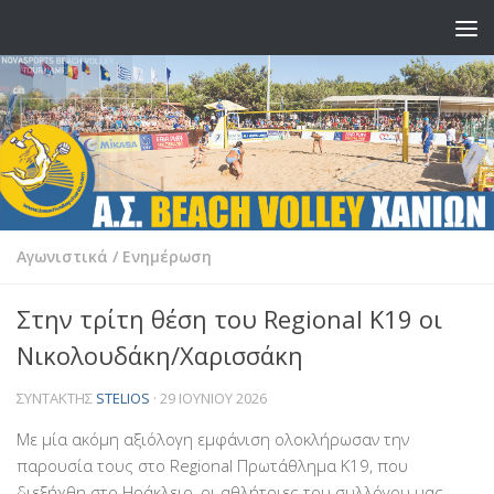
Skip to content
Αγωνιστικά
/
Ενημέρωση
Στην τρίτη θέση του Regional K19 οι
Νικολουδάκη/Χαρισσάκη
ΣΥΝΤΆΚΤΗΣ
STELIOS
·
29 ΙΟΥΝΊΟΥ 2026
Με μία ακόμη αξιόλογη εμφάνιση ολοκλήρωσαν την
παρουσία τους στο Regional Πρωτάθλημα Κ19, που
διεξήχθη στο Ηράκλειο, οι αθλήτριες του συλλόγου μας,