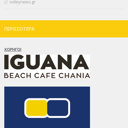
volleynews.gr
ΠΕΡΙΣΣΌΤΕΡΑ
ΧΟΡΗΓΟΊ