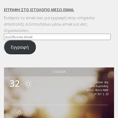
ΕΓΓΡΑΦΉ ΣΤΟ ΙΣΤΟΛΌΓΙΟ ΜΈΣΩ EMAIL
Εισάγετε το email σας για εγγραφή στην υπηρεσία
αποστολής ειδοποιήσεων μέσω email για νέες
δημοσιεύσεις.
Διεύθυνση
email
Εγγραφή
CHANIA
32
clear sky
°
60% humidity
wind: 4m/s NNE
H 33 • L 32