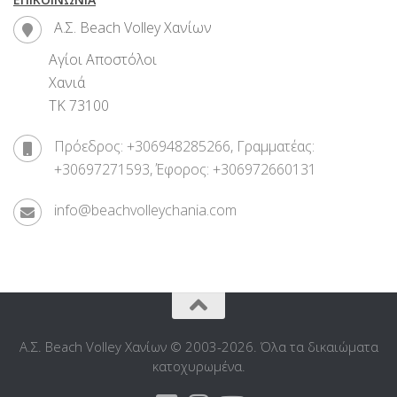
Α.Σ. Beach Volley Χανίων
Αγίοι Αποστόλοι
Χανιά
ΤΚ 73100
Πρόεδρος: +306948285266, Γραμματέας:
+30697271593, Έφορος: +306972660131
info@beachvolleychania.com
Α.Σ. Beach Volley Χανίων © 2003-2026. Όλα τα δικαιώματα
κατοχυρωμένα.